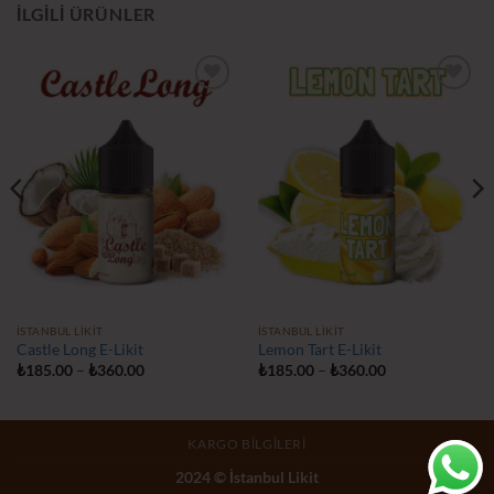
İLGILI ÜRÜNLER
İstek
İstek
Listeme
Listeme
Ekle
Ekle
İSTANBUL LIKIT
İSTANBUL LIKIT
Castle Long E-Likit
Lemon Tart E-Likit
Fiyat
Fiyat
₺
185.00
–
₺
360.00
₺
185.00
–
₺
360.00
aralığı:
aralığı:
₺185.00
₺185.00
-
-
₺360.00
₺360.00
KARGO BILGILERI
2024 © İstanbul Likit