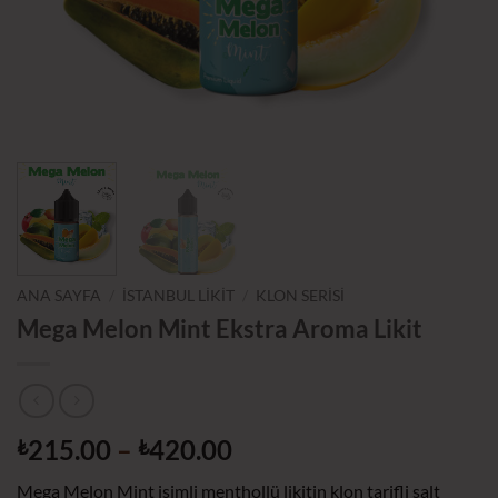
ANA SAYFA
/
İSTANBUL LIKIT
/
KLON SERISI
Mega Melon Mint Ekstra Aroma Likit
Fiyat
215.00
–
420.00
₺
₺
aralığı:
Mega Melon Mint isimli menthollü likitin klon tarifli salt