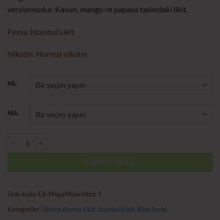
₺215.00
versiyonudur. Kavun, mango ve papaya tadındaki likit.
-
₺420.00
Firma: İstanbul Likit
Nikotin: Normal nikotin
ML
Nik.
Mega Melon Mint Ekstra Aroma Likit adet
SEPETE EKLE
Stok kodu:
EX-MegaMelonMint-1
Kategoriler:
Ekstra Aroma Likit
,
İstanbul Likit
,
Klon Serisi