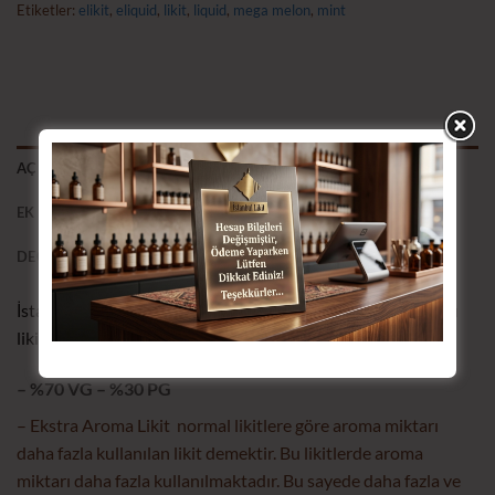
Etiketler:
elikit
,
eliquid
,
likit
,
liquid
,
mega melon
,
mint
AÇIKLAMA
EK BILGI
DEĞERLENDIRMELER (0)
İstanbul Likit grubunun Mega Melon Mint isimli menthollü
likitin klon tarifli versiyonudur. Kavun, mango ve papaya.
– %70 VG – %30 PG
– Ekstra Aroma Likit normal likitlere göre aroma miktarı
daha fazla kullanılan likit demektir. Bu likitlerde aroma
miktarı daha fazla kullanılmaktadır. Bu sayede daha fazla ve