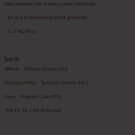
daha doyurucu bir aromaya sahip olmaktadır.
– En az 1 ay demlenmiş olarak gönderilir.
– (± 1 ML/MG)
İçerik:
Wilmar – Bitkisel Gliserin (VG)
Nicselect/Hiliq. – Terepatik Nikotin (Nic.)
İneos – Propilen Glikol (PG)
TFA, FE, FA, CAP, IN Aroma