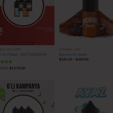
BUL SALT LIKIT
İSTANBUL LIKIT
l 4’lü Paket – SALT VERSİYON
Backwords Sweet
Fiyat
₺
185.00
–
₺
360.00
aralığı:
₺185.00
erinden
Orijinal
Şu
00.00
₺
1,070.00
-
fiyat:
andaki
 aldı
₺360.00
₺1,100.00.
fiyat:
₺1,070.00.
im!
İstek
İs
Listeme
Lis
Ekle
Ek