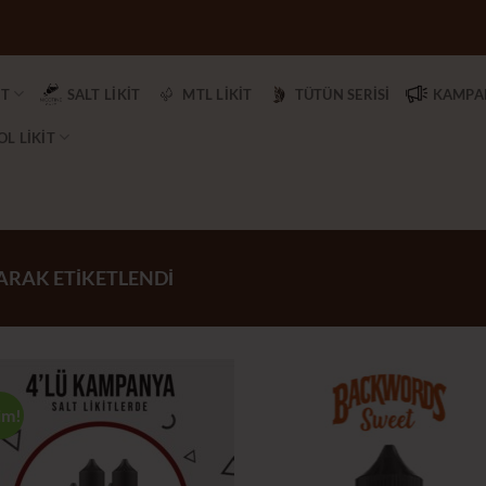
IT
SALT LİKİT
MTL LİKİT
TÜTÜN SERİSİ
KAMPAN
L LİKİT
LARAK ETIKETLENDI
im!
İstek
İs
Listeme
Lis
Ekle
Ek