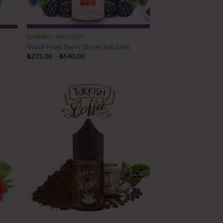
İSTANBUL SALT LIKIT
Vozol Frost Berry Storm Salt Likit
Fiyat
₺
275.00
–
₺
540.00
aralığı:
₺275.00
-
₺540.00
tek
İstek
teme
Listeme
le
Ekle