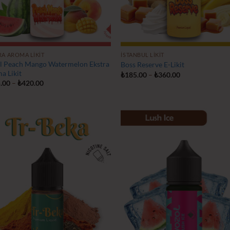
RA AROMA LIKIT
İSTANBUL LIKIT
l Peach Mango Watermelon Ekstra
Boss Reserve E-Likit
a Likit
Fiyat
₺
185.00
–
₺
360.00
aralığı:
Fiyat
.00
–
₺
420.00
₺185.00
aralığı:
-
₺215.00
₺360.00
-
₺420.00
İstek
İs
Listeme
Lis
Ekle
Ek