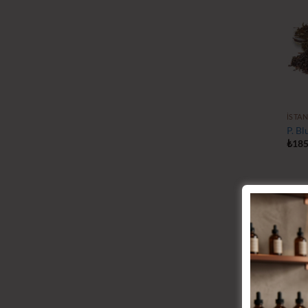
İSTAN
P. Bl
₺
185