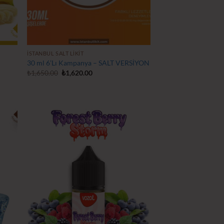
İSTANBUL SALT LIKIT
30 ml 6’Lı Kampanya – SALT VERSİYON
Orijinal
Şu
₺
1,650.00
₺
1,620.00
fiyat:
andaki
₺1,650.00.
fiyat:
₺1,620.00.
tek
İstek
teme
Listeme
le
Ekle