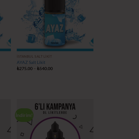
İSTANBUL SALT LIKIT
AYAZ Salt Likit
Fiyat
₺
275.00
–
₺
540.00
aralığı:
₺275.00
-
₺540.00
İndirim!
tek
İstek
teme
Listeme
le
Ekle