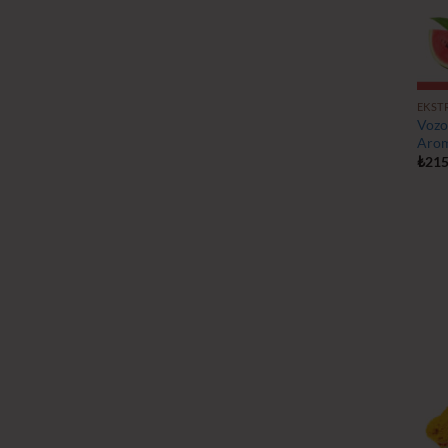
EKST
Vozo
Arom
₺
215