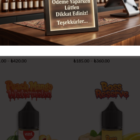
 SERISI
İSTANBUL LIKIT
 Melon MTL Likit
Boom E-Likit
Fiyat
Fiyat
.00
–
₺
420.00
₺
185.00
–
₺
360.00
aralığı:
aralığı:
₺215.00
₺185.00
-
-
₺420.00
₺360.00
İstek
İs
Listeme
Lis
Ekle
Ek