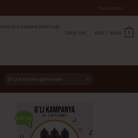
Kargo Bilgileri
YALAR & DENEME PAKETLERİ
0
GIRIŞ YAP
SEPET /
₺
0.00
İndirim!
tek
İstek
teme
Listeme
le
Ekle