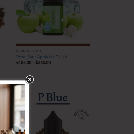
İSTANBUL LIKIT
Vozol Sour Apple Ice E-Likit
Fiyat
₺
185.00
–
₺
360.00
aralığı:
₺185.00
-
₺360.00
tek
İstek
teme
Listeme
le
Ekle