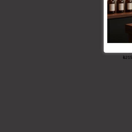
KLON
Mega
₺
215