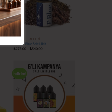
İSTANBUL SALT LIKIT
P.Ment Blue Salt Likit
Fiyat
₺
275.00
–
₺
540.00
aralığı:
₺275.00
-
₺540.00
İndirim!
tek
İstek
teme
Listeme
le
Ekle