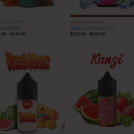
BUL SALT LIKIT
İSTANBUL SALT LIKIT
ca Salt Likit
Vozol Lush Ice Salt Likit
Fiyat
Fiyat
.00
–
₺
540.00
₺
275.00
–
₺
540.00
aralığı:
aralığı:
₺275.00
₺275.00
-
-
₺540.00
₺540.00
İstek
İs
Listeme
Lis
Ekle
Ek