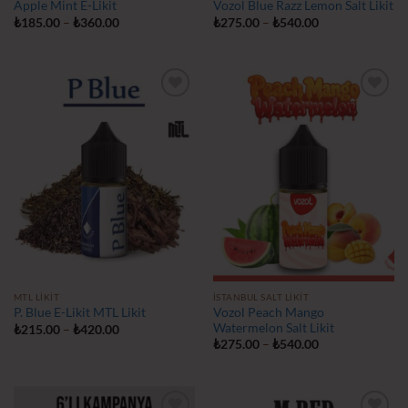
Apple Mint E-Likit
Vozol Blue Razz Lemon Salt Likit
Fiyat
Fiyat
₺
185.00
–
₺
360.00
₺
275.00
–
₺
540.00
aralığı:
aralığı:
₺185.00
₺275.00
-
-
₺360.00
₺540.00
İstek
İstek
Listeme
Listeme
Ekle
Ekle
MTL LIKIT
İSTANBUL SALT LIKIT
Vozol Peach Mango
P. Blue E-Likit MTL Likit
Watermelon Salt Likit
Fiyat
₺
215.00
–
₺
420.00
aralığı:
Fiyat
₺
275.00
–
₺
540.00
₺215.00
aralığı:
-
₺275.00
₺420.00
-
₺540.00