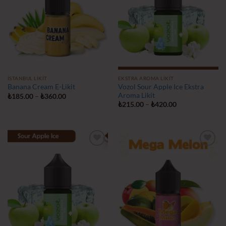
İSTANBUL LIKIT
EKSTRA AROMA LIKIT
Vozol Sour Apple Ice Ekstra
Banana Cream E-Likit
Aroma Likit
Fiyat
₺
185.00
–
₺
360.00
aralığı:
Fiyat
₺
215.00
–
₺
420.00
₺185.00
aralığı:
-
₺215.00
₺360.00
-
₺420.00
İstek
İstek
Listeme
Listeme
Ekle
Ekle