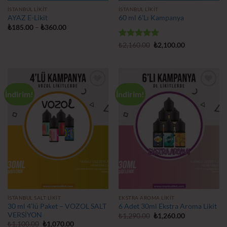
İSTANBUL LIKIT
İSTANBUL LIKIT
AYAZ E-Likit
60 ml 6’Lı Kampanya
Fiyat
₺
185.00
–
₺
360.00
aralığı:
₺185.00
5 üzerinden
Orijinal
Şu
₺
2,160.00
₺
2,100.00
-
fiyat:
andaki
5
oy aldı
₺360.00
₺2,160.00.
fiyat:
₺2,100.00.
İndirim!
İndirim!
İstek
İstek
Listeme
Listeme
Ekle
Ekle
İSTANBUL SALT LIKIT
EKSTRA AROMA LIKIT
30 ml 4’lü Paket – VOZOL SALT
6 Adet 30ml Ekstra Aroma Likit
VERSİYON
Orijinal
Şu
₺
1,290.00
₺
1,260.00
fiyat:
andaki
Orijinal
Şu
₺
1,100.00
₺
1,070.00