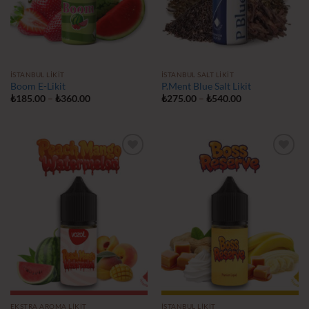
İSTANBUL LIKIT
İSTANBUL SALT LIKIT
Boom E-Likit
P.Ment Blue Salt Likit
Fiyat
Fiyat
₺
185.00
–
₺
360.00
₺
275.00
–
₺
540.00
aralığı:
aralığı:
₺185.00
₺275.00
-
-
₺360.00
₺540.00
İstek
İstek
Listeme
Listeme
Ekle
Ekle
EKSTRA AROMA LIKIT
İSTANBUL LIKIT