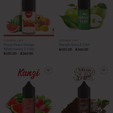
İSTANBUL LIKIT
İSTANBUL LIKIT
Vozol Peach Mango
Nargile Elma E-Likit
Watermelon E-Likit
Fiyat
₺
185.00
–
₺
360.00
aralığı:
Fiyat
₺
185.00
–
₺
360.00
₺185.00
aralığı:
-
₺185.00
₺360.00
-
₺360.00
İstek
İstek
Listeme
Listeme
Ekle
Ekle