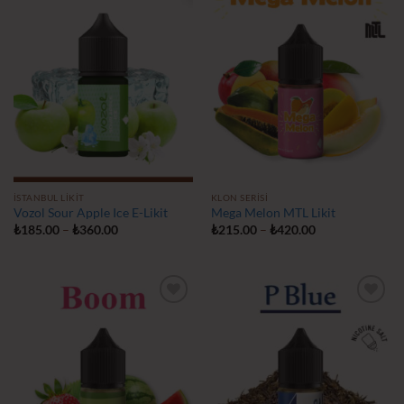
İstek
İstek
Listeme
Listeme
Ekle
Ekle
İSTANBUL LIKIT
KLON SERISI
Vozol Sour Apple Ice E-Likit
Mega Melon MTL Likit
Fiyat
Fiyat
₺
185.00
–
₺
360.00
₺
215.00
–
₺
420.00
aralığı:
aralığı:
₺185.00
₺215.00
-
-
₺360.00
₺420.00
İstek
İstek
Listeme
Listeme
Ekle
Ekle