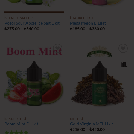
İSTANBUL SALT LIKIT
İSTANBUL LIKIT
Vozol Sour Apple Ice Salt Likit
Mega Melon E-Likit
Fiyat
Fiyat
₺
275.00
–
₺
540.00
₺
185.00
–
₺
360.00
aralığı:
aralığı:
₺275.00
₺185.00
-
-
₺540.00
₺360.00
İstek
İstek
Listeme
Listeme
Ekle
Ekle
İSTANBUL LIKIT
MTL LIKIT
Boom Mint E-Likit
Gold Virginia MTL Likit
Fiyat
₺
215.00
–
₺
420.00
aralığı: