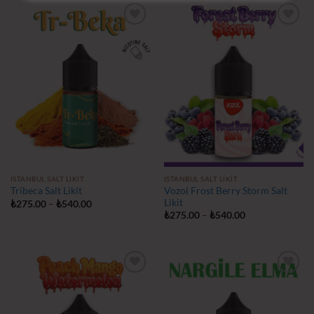
İstek
İstek
Listeme
Listeme
Ekle
Ekle
İSTANBUL SALT LIKIT
İSTANBUL SALT LIKIT
Vozol Frost Berry Storm Salt
Tribeca Salt Likit
Likit
Fiyat
₺
275.00
–
₺
540.00
aralığı:
Fiyat
₺
275.00
–
₺
540.00
₺275.00
aralığı:
-
₺275.00
₺540.00
-
₺540.00
İstek
İstek
Listeme
Listeme
Ekle
Ekle