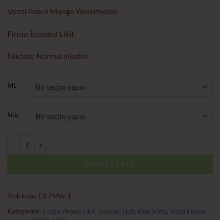
aralığı:
Vozol Peach Mango Watermelon
₺215.00
-
Firma: İstanbul Likit
₺420.00
Nikotin: Normal nikotin
ML
Nik.
Vozol Peach Mango Watermelon Ekstra Aroma Likit adet
SEPETE EKLE
Stok kodu:
EX-PMW-1
Kategoriler:
Ekstra Aroma Likit
,
İstanbul Likit
,
Klon Serisi
,
Vozol Ekstra