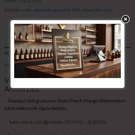
Aroma
,
VOZOL LİKİT
Etiketler:
e-likit
,
elektronik sigara likiti
,
elikit
,
eliquid
,
likit
,
liquid
AÇIKLAMA
EK BILGI
Vozol Peach Mango Watermelon Ekstra
Aroma Likit
– İstanbul Likit grubunun Vozol Peach Mango Watermelon
isimli elektronik sigara likitidir.
– Sabit olarak VG ağırlıklıdır. (%70 VG – %30 PG)