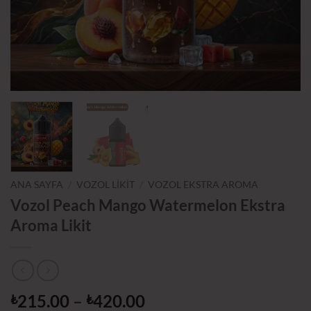
ANA SAYFA
/
VOZOL LİKİT
/
VOZOL EKSTRA AROMA
Vozol Peach Mango Watermelon Ekstra
Aroma Likit
Fiyat
215.00
–
420.00
₺
₺