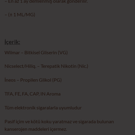
– En az 1 ay demlenmiş olarak gönderilir.
– (± 1 ML/MG)
İçerik:
Wilmar – Bitkisel Gliserin (VG)
Nicselect/Hiliq. – Terepatik Nikotin (Nic.)
İneos – Propilen Glikol (PG)
TFA, FE, FA, CAP, IN Aroma
Tüm elektronik sigaralarla uyumludur
Pasif içim ve kötü koku yaratmaz ve sigarada bulunan
kanserojen maddeleri içermez.